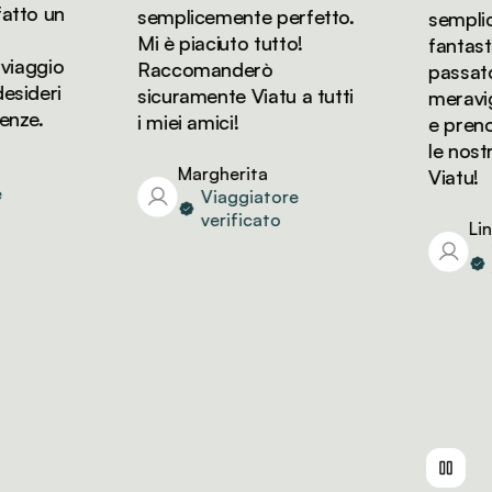
to un
semplicemente perfetto.
semplice
Mi è piaciuto tutto!
fantastic
iaggio
Raccomanderò
passato d
ideri
sicuramente Viatu a tutti
meraviglio
ze.
i miei amici!
e prenot
le nostre
Margherita
Viatu!
Viaggiatore
verificato
Linda
Vi
ve