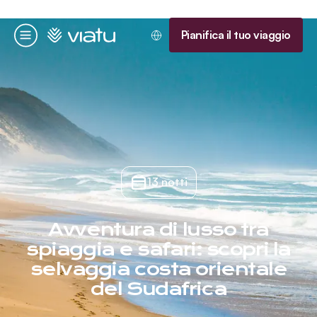
Homepage
Pianifica il tuo viaggio
Menu
13 notti
Avventura di lusso tra
spiaggia e safari: scopri la
selvaggia costa orientale
del Sudafrica