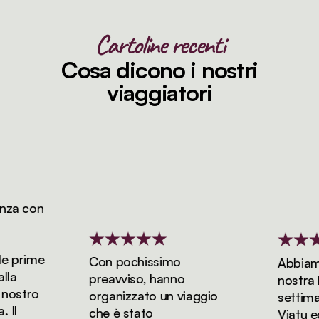
Cartoline recenti
Cosa dicono i nostri
viaggiatori
a con
 prime
Con pochissimo
Abbiamo 
a
preavviso, hanno
nostra lun
ostro
organizzato un viaggio
settiman
l
che è stato
Viatu ed 