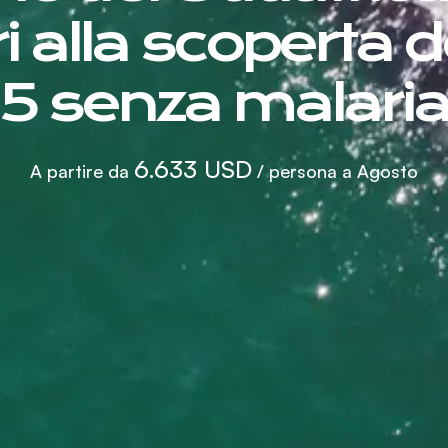
i alla scoperta d
5 senza malari
6.633 USD
A partire da
/ persona a Agosto