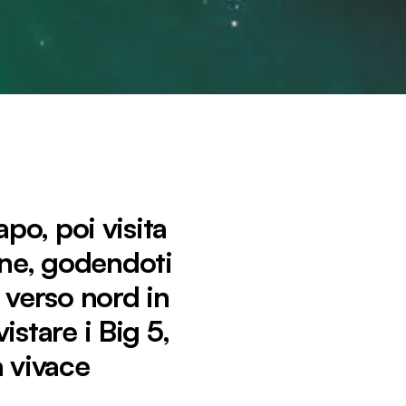
apo, poi visita
lene, godendoti
i verso nord in
istare i Big 5,
a vivace