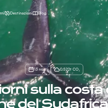
rni
Destinazioni
Blog
13 notti
0.522t CO₂
iorni sulla costa 
ne del Sudafrica