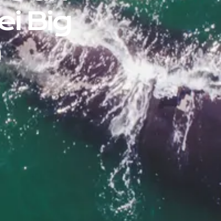
ei Big
a