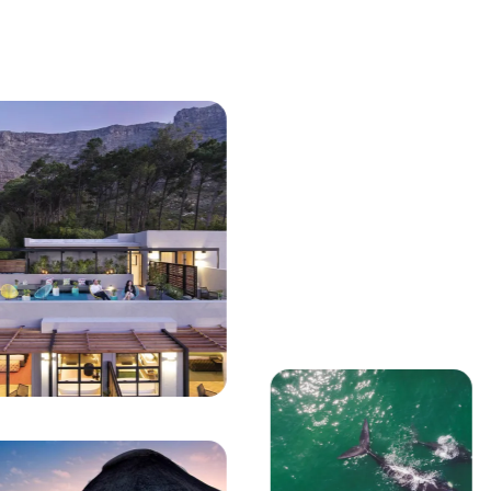
Stai visualizzando:
Vista aerea delle balene australi che nuotano nelle 