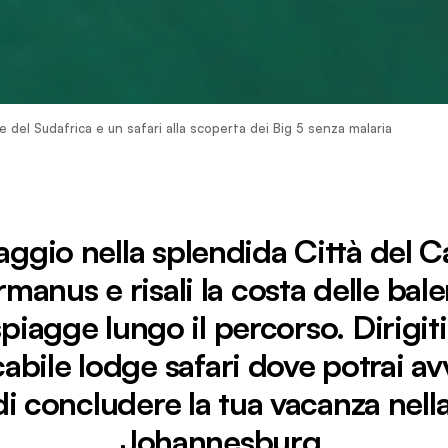
ne del Sudafrica e un safari alla scoperta dei Big 5 senza malaria
viaggio nella splendida Città del C
rmanus e risali la costa delle ba
spiagge lungo il percorso. Dirigit
bile lodge safari dove potrai avv
i concludere la tua vacanza nell
Johannesburg.