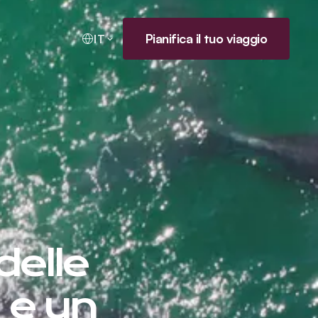
Pianifica il tuo viaggio
IT
delle
 e un