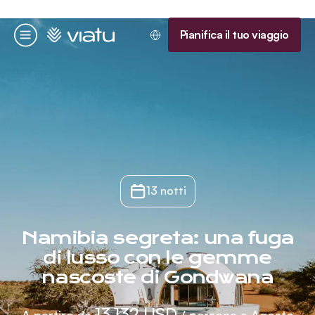
Homepage
Pianifica il tuo viaggio
Menu
13 notti
Namibia segreta: una fuga
di lusso con le gemme
nascoste di Gondwana
13.132 USD
A partire da
/ persona a Agosto