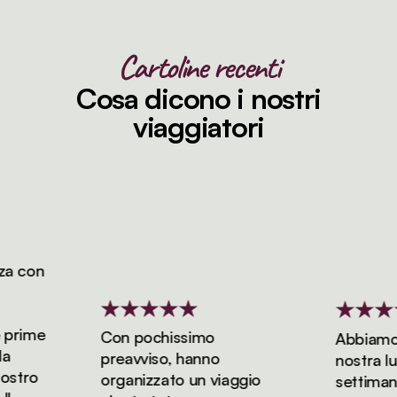
Cartoline recenti
Cosa dicono i nostri
viaggiatori
 con
rime
Con pochissimo
Abbiamo pr
preavviso, hanno
nostra luna 
tro
organizzato un viaggio
settimane 