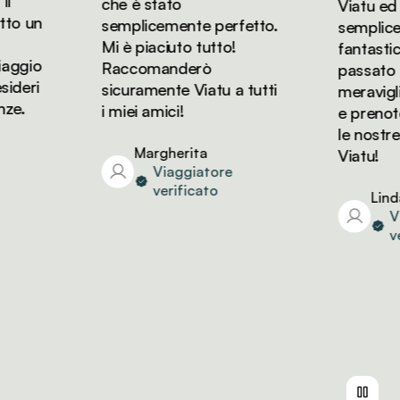
che è stato
Viatu ed è 
o un
semplicemente perfetto.
semplicem
Mi è piaciuto tutto!
fantastica
ggio
Raccomanderò
passato dei
eri
sicuramente Viatu a tutti
meraviglios
.
i miei amici!
e prenoter
le nostre 
Margherita
Viatu!
Viaggiatore
verificato
Linda
Viag
veri