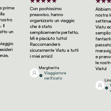
prime
Con pochissimo
Abbiamo p
preavviso, hanno
nostra luna
stro
organizzato un viaggio
settimane
che è stato
Viatu ed è
to un
semplicemente perfetto.
semplice
Mi è piaciuto tutto!
fantastic
aggio
Raccomanderò
passato de
deri
sicuramente Viatu a tutti
meraviglio
e.
i miei amici!
e prenote
le nostre 
Margherita
Viatu!
Viaggiatore
verificato
Linda
Via
ver