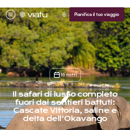
Homepage
Pianifica il tuo viaggio
Menu
15 notti
Il safari di lusso completo
fuori dai sentieri battuti:
Cascate Vittoria, saline e
delta dell'Okavango