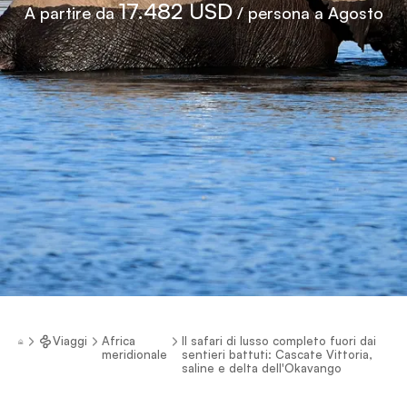
17.482 USD
A partire da
/ persona a Agosto
Viaggi
Africa
Il safari di lusso completo fuori dai
meridionale
sentieri battuti: Cascate Vittoria,
saline e delta dell'Okavango