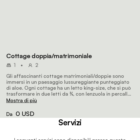
Cottage doppia/matrimoniale
1
•
2
Gli affascinanti cottage matrimoniali/doppie sono
immersi in un paesaggio lussureggiante punteggiato
di aloe. Ogni cottage ha un letto king-size, che si può
trasformare in due letti da ¾, con lenzuola in percalle
100% e piumoni in piuma d'oca. I cottage hanno il
Mostra di più
bagno privato e una veranda privata.
0 USD
Da
Servizi