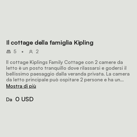
Il cottage della famiglia Kipling
5
•
2
Il cottage Kiplings Family Cottage con 2 camere da
letto è un posto tranquillo dove rilassarsi e godersi il
bellissimo paesaggio dalla veranda privata. La camera
da letto principale può ospitare 2 persone e ha un
bagno privato e un caminetto. La seconda camera ha
Mostra di più
un letto a castello più 2 letti singoli e un bagno
privato.
0 USD
Da