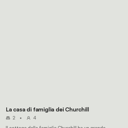
La casa di famiglia dei Churchill
2
•
4
Il cottage della famiglia Churchill ha un grande