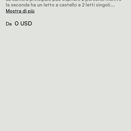
la seconda ha un letto a castello e 2 letti singoli.
Entrambe le camere hanno il bagno privato. Il cottage
Mostra di più
ha anche una cucina, un salotto e una terrazza in
comune.
0 USD
Da