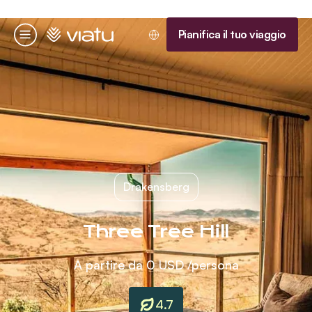
Homepage
Pianifica il tuo viaggio
Menu
Drakensberg
Three Tree Hill
A partire da
0 USD
/persona
4.7