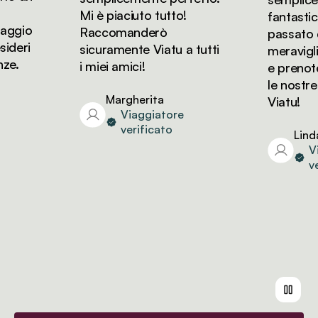
Mi è piaciuto tutto!
fantastica
ggio
Raccomanderò
passato dei
eri
sicuramente Viatu a tutti
meravigliosi
.
i miei amici!
e prenoter
le nostre v
Margherita
Viatu!
Viaggiatore
verificato
Linda
Viag
veri