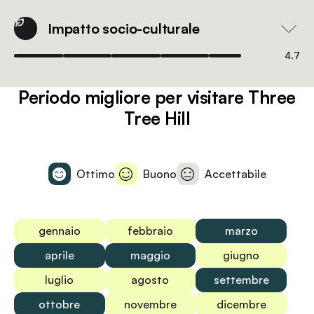
Impatto socio-culturale
4.7
Periodo migliore per visitare Three
Tree Hill
Ottimo
Buono
Accettabile
gennaio
febbraio
marzo
aprile
maggio
giugno
luglio
agosto
settembre
ottobre
novembre
dicembre