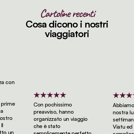
Cartoline recenti
Cosa dicono i nostri
viaggiatori
 con
rime
Con pochissimo
Abbiamo pr
preavviso, hanno
nostra luna 
tro
organizzato un viaggio
settimane 
che è stato
Viatu ed è 
 un
semplicemente perfetto.
semplicem