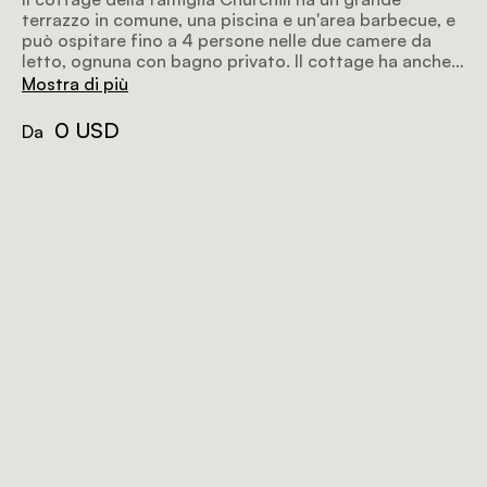
terrazzo in comune, una piscina e un'area barbecue, e
può ospitare fino a 4 persone nelle due camere da
letto, ognuna con bagno privato. Il cottage ha anche
una cucina, un salotto e una zona pranzo.
Mostra di più
0 USD
Da