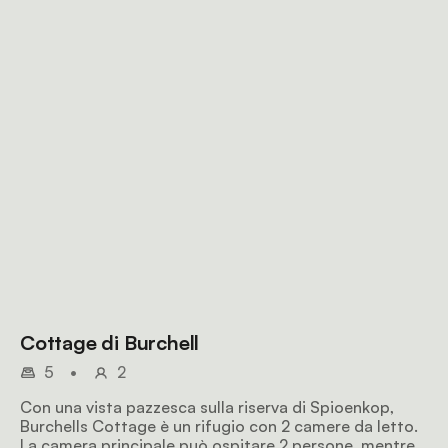
Cottage di Burchell
5
•
2
Con una vista pazzesca sulla riserva di Spioenkop,
Burchells Cottage è un rifugio con 2 camere da letto.
La camera principale può ospitare 2 persone, mentre