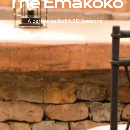
The Emakoko
A partire da
865 USD
/persona