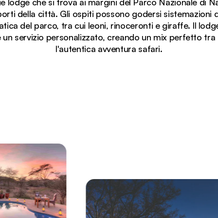
lodge che si trova ai margini del Parco Nazionale di Nair
rti della città. Gli ospiti possono godersi sistemazioni di
ica del parco, tra cui leoni, rinoceronti e giraffe. Il lodg
un servizio personalizzato, creando un mix perfetto tra la
l'autentica avventura safari.
sgabelli in ferro battuto presso il lodge safari Emakoko.