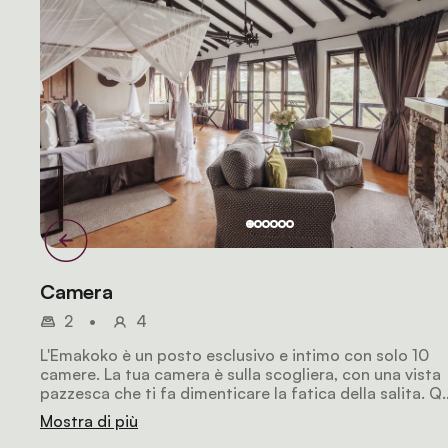
Camera
2
•
4
L'Emakoko è un posto esclusivo e intimo con solo 10
camere. La tua camera è sulla scogliera, con una vista
pazzesca che ti fa dimenticare la fatica della salita. Qu
ti godrai un ambiente tranquillo e intimo, perfetto per
Mostra di più
una vacanza rilassante.