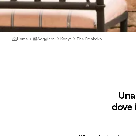
Home
Soggiorni
Kenya
The Emakoko
Una 
dove i