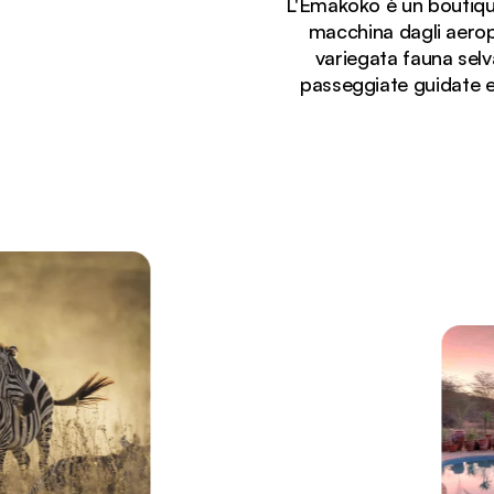
L'Emakoko è un boutique 
macchina dagli aeropo
variegata fauna selvat
passeggiate guidate e 
Stai visualizzando:
Forno per pizza all'aperto in pietra e zona bar con 