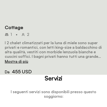
Cottage
1
•
2
I 2 chalet climatizzati per la luna di miele sono super
privati e romantici, con letti king-size a baldacchino di
alta qualità, vestiti con morbide lenzuola bianche e
cuscini soffici. I bagni privati hanno tutti una grande
vasca, doppio lavabo e doccia esterna.
Mostra di più
455 USD
Da
Servizi
I seguenti servizi sono disponibili presso questo
soggiorno: