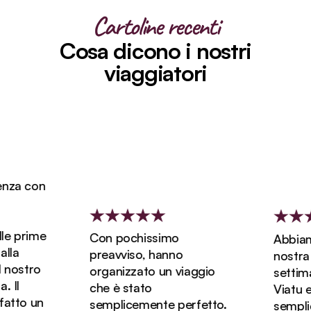
Cartoline recenti
Cosa dicono i nostri
viaggiatori
za con
e prime
Con pochissimo
Abbiamo 
la
preavviso, hanno
nostra lu
nostro
organizzato un viaggio
settiman
Il
che è stato
Viatu ed 
tto un
semplicemente perfetto.
semplic