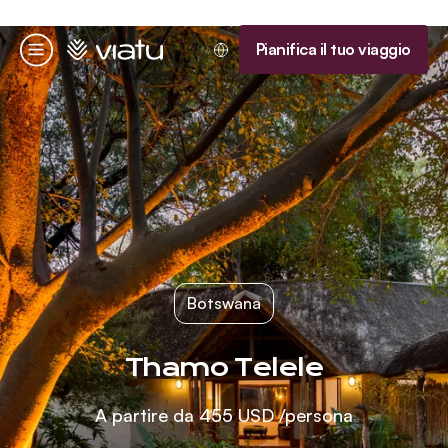
Homepage
Pianifica il tuo viaggio
Menu
Botswana
Thamo Telele
A partire da
455 USD
/persona