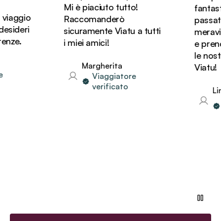
Mi è piaciuto tutto!
fantasti
iaggio
Raccomanderò
passato d
sideri
sicuramente Viatu a tutti
meravigli
nze.
i miei amici!
e prenot
le nostr
Margherita
Viatu!
Viaggiatore
verificato
Lind
V
ve