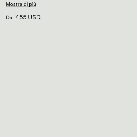
bagno privato, doccia esterna e aria condizionata.
Mostra di più
455 USD
Da