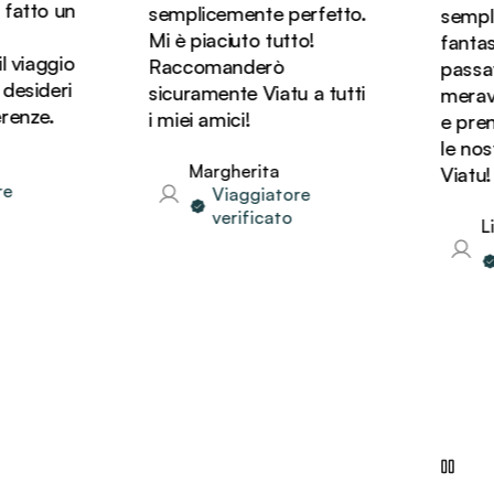
atto un
semplicemente perfetto.
sempli
Mi è piaciuto tutto!
fantast
 viaggio
Raccomanderò
passato 
esideri
sicuramente Viatu a tutti
meravigl
enze.
i miei amici!
e preno
le nost
Margherita
Viatu!
Viaggiatore
verificato
Lin