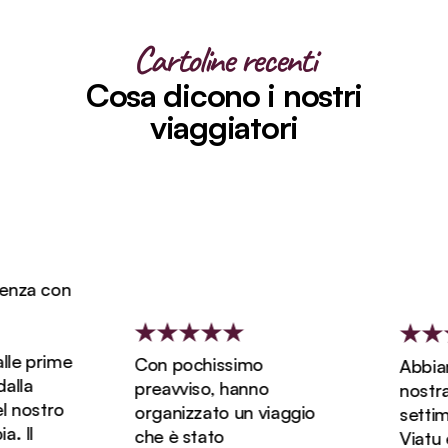
Cartoline recenti
Cosa dicono i nostri
viaggiatori
nza con
le prime
Con pochissimo
Abbiamo
lla
preavviso, hanno
nostra l
 nostro
organizzato un viaggio
settima
 Il
che è stato
Viatu ed