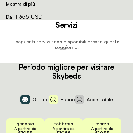
mezza o un letto super king-size, con zanzariere, ma
Mostra di più
senza elettricità. Sotto c'è un bagno con doccia.
1.355 USD
Da
Servizi
I seguenti servizi sono disponibili presso questo
soggiorno:
Periodo migliore per visitare
Skybeds
Ottimo
Buono
Accettabile
gennaio
febbraio
marzo
A partire da
A partire da
A partire da