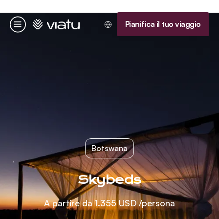
Homepage
Pianifica il tuo viaggio
Menu
Botswana
Skybeds
A partire da
1.355 USD
/persona