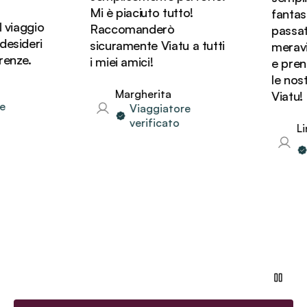
Mi è piaciuto tutto!
fantast
viaggio
Raccomanderò
passato 
sideri
sicuramente Viatu a tutti
meravigl
nze.
i miei amici!
e preno
le nostr
Margherita
Viatu!
Viaggiatore
verificato
Lin
V
v