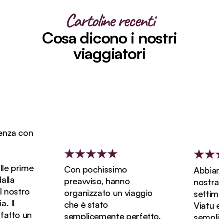
Cartoline recenti
Cosa dicono i nostri
viaggiatori
nza con
le prime
Con pochissimo
Abbiamo
la
preavviso, hanno
nostra l
nostro
organizzato un viaggio
settima
Il
che è stato
Viatu ed
atto un
semplicemente perfetto.
semplic