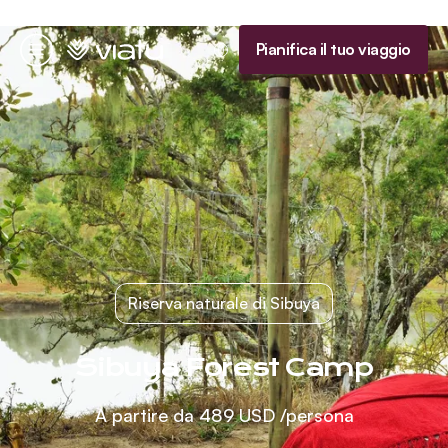
Homepage
Pianifica il tuo viaggio
Menu
Riserva naturale di Sibuya
Sibuya Forest Camp
A partire da
489 USD
/persona