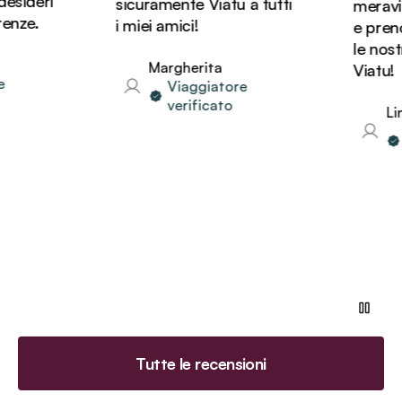
sideri
sicuramente Viatu a tutti
meravigl
nze.
i miei amici!
e preno
le nostr
Margherita
Viatu!
Viaggiatore
verificato
Lind
V
v
Tutte le recensioni