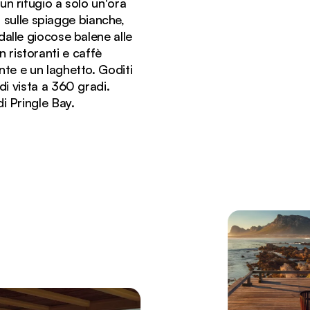
un rifugio a solo un'ora
o sulle spiagge bianche,
dalle giocose balene alle
n ristoranti e caffè
nte e un laghetto. Goditi
di vista a 360 gradi.
i Pringle Bay.
ngle Bay Villa, arredato con divani bianchi e decorazioni