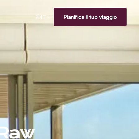
Pianifica il tuo viaggio
IT
 Raw