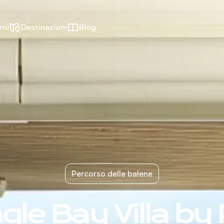
rni
Destinazioni
Blog
Percorso delle balene
ngle Bay Villa by