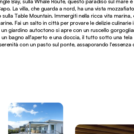
ingle Bay, sulla Whale Route, questo paradiso sul mare è 
Capo. La villa, che guarda a nord, ha una vista mozzafiat
sulla Table Mountain. Immergiti nella ricca vita marina, 
rine. Fai un salto in città per provare le delizie culinarie i
o, un giardino autoctono si apre con un ruscello gorgoglia
, un bagno all'aperto e una doccia, il tutto sotto una tela 
serenità con un pasto sul ponte, assaporando l'essenza d
ull'oceano grazie alle finestre a tutta altezza della Pri