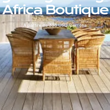
Africa Boutique
A partire da
338 USD
/persona