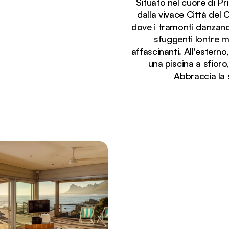
Situato nel cuore di Pr
dalla vivace Città del 
dove i tramonti danzano 
sfuggenti lontre ma
affascinanti. All'estern
una piscina a sfioro
Abbraccia la 
Stai visualizzando:
Lussuoso salotto fronte mare con vista panoramica s
in stile costiero.