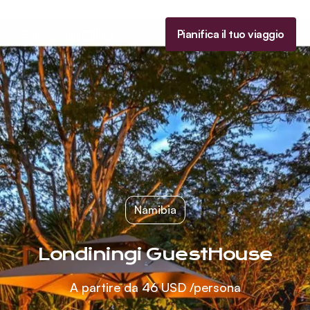
Homepage
Pianifica il tuo viaggio
Menu
Namibia
Londiningi GuestHouse
A partire da
46 USD
/persona