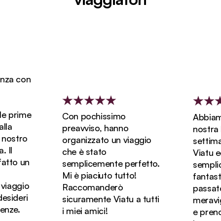
za con
e prime
Con pochissimo
Abbiamo 
a
preavviso, hanno
nostra lu
ostro
organizzato un viaggio
settiman
Il
che è stato
Viatu ed 
tto un
semplicemente perfetto.
semplic
Mi è piaciuto tutto!
fantasti
iaggio
Raccomanderò
passato d
sideri
sicuramente Viatu a tutti
meravigli
ze.
i miei amici!
e prenot