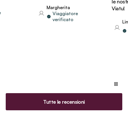
le nostr
Margherita
Viatu!
Viaggiatore
verificato
Lind
Vi
ve
Tutte le recensioni