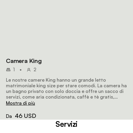
Camera King
1
•
2
Le nostre camere King hanno un grande letto
matrimoniale king size per stare comodi. La camera ha
un bagno privato con solo doccia e offre un sacco di
servizi, come aria condizionata, caffè e tè gratis,
cassaforte e Wi-Fi.
Mostra di più
46 USD
Da
Servizi