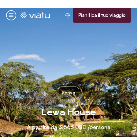
Homepage
Pianifica il tuo viaggio
Menu
Kenya
Lewa House
A partire da
3.566 USD
/persona