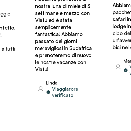
Abbiamo a
nostra luna di miele di 3
pacchetto
settimane e mezzo con
gio
safari indi
Viatu ed è stata
lodge in po
semplicemente
tto.
cibo deliz
fantastica! Abbiamo
un'avventu
passato dei giorni
bici nel de
meravigliosi in Sudafrica
tutti
e prenoteremo di nuovo
Manue
le nostre vacanze con
Vi
Viatu!
ver
Linda
Viaggiatore
verificato