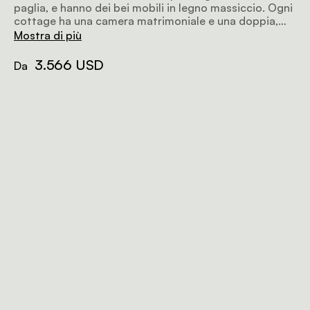
paglia, e hanno dei bei mobili in legno massiccio. Ogni
cottage ha una camera matrimoniale e una doppia,
entrambe con bagno privato. Accanto alle due
Mostra di più
camere c'è una grande veranda dove puoi rilassarti
con la tua famiglia e goderti biscotti e caffè al
3.566 USD
Da
mattino prima di partire per la riserva.