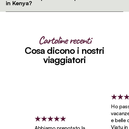
in Kenya?
Cartoline recenti
Cosa dicono i nostri
viaggiatori
Ho passat
vacanze p
e belle de
Viatu in N
Abbiamo prenotato la