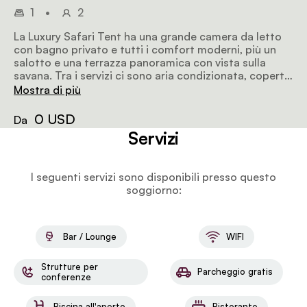
1
•
2
La Luxury Safari Tent ha una grande camera da letto
con bagno privato e tutti i comfort moderni, più un
salotto e una terrazza panoramica con vista sulla
savana. Tra i servizi ci sono aria condizionata, coperte
elettriche e un mini-bar.
Mostra di più
0 USD
Da
Servizi
I seguenti servizi sono disponibili presso questo
soggiorno:
Bar / Lounge
WIFI
Strutture per
Parcheggio gratis
conferenze
Piscina all'aperto
Ristorante