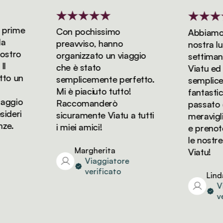
rime
Con pochissimo
Abbiamo pr
preavviso, hanno
nostra luna 
tro
organizzato un viaggio
settimane 
che è stato
Viatu ed è 
 un
semplicemente perfetto.
semplicem
Mi è piaciuto tutto!
fantastica
ggio
Raccomanderò
passato dei
eri
sicuramente Viatu a tutti
meravigliosi
.
i miei amici!
e prenoter
le nostre v
Margherita
Viatu!
Viaggiatore
verificato
Linda
Viag
veri