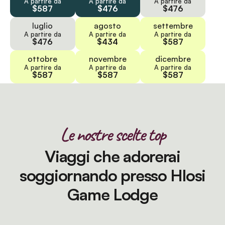
A partire da
A partire da
A partire da
$587
$476
$476
luglio
agosto
settembre
A partire da
A partire da
A partire da
$476
$434
$587
ottobre
novembre
dicembre
A partire da
A partire da
A partire da
$587
$587
$587
Le nostre scelte top
Viaggi che adorerai
soggiornando presso Hlosi
Game Lodge