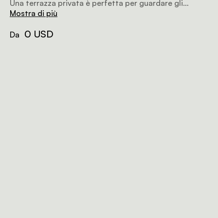
Una terrazza privata è perfetta per guardare gli
animali e godersi il tramonto.
Mostra di più
0 USD
Da