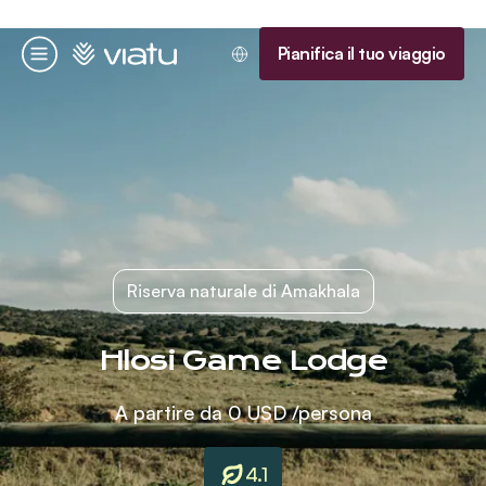
Homepage
Pianifica il tuo viaggio
Menu
Riserva naturale di Amakhala
Hlosi Game Lodge
A partire da
0 USD
/persona
4.1