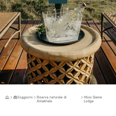
Soggiorni
Riserva naturale di
Hlosi Game
Amakhala
Lodge