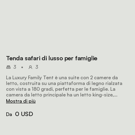
Tenda safari di lusso per famiglie
3
•
3
La Luxury Family Tent è una suite con 2 camere da
letto, costruita su una piattaforma di legno rialzata
con vista a 180 gradi, perfetta per le famiglie. La
camera da letto principale ha un letto king-size,
mentre la seconda camera ha 2 letti singoli. Le camere
Mostra di più
sono collegate da un bagno privato completo.
0 USD
Da