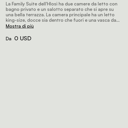
La Family Suite dell'Hlosi ha due camere da letto con
bagno privato e un salotto separato che si apre su
una bella terrazza. La camera principale ha un letto
king-size, docce sia dentro che fuori e una vasca da
bagno profonda. La seconda camera ha due letti
Mostra di più
singoli, una vasca da bagno e una doccia interna.
0 USD
Da