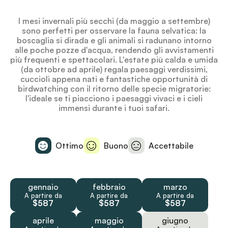
I mesi invernali più secchi (da maggio a settembre)
sono perfetti per osservare la fauna selvatica: la
boscaglia si dirada e gli animali si radunano intorno
alle poche pozze d'acqua, rendendo gli avvistamenti
più frequenti e spettacolari. L'estate più calda e umida
(da ottobre ad aprile) regala paesaggi verdissimi,
cuccioli appena nati e fantastiche opportunità di
birdwatching con il ritorno delle specie migratorie:
l'ideale se ti piacciono i paesaggi vivaci e i cieli
immensi durante i tuoi safari.
Ottimo
Buono
Accettabile
gennaio
febbraio
marzo
A partire da
A partire da
A partire da
$587
$587
$587
aprile
maggio
giugno