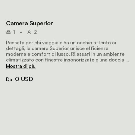
Camera Superior
1
•
2
Pensata per chi viaggia e ha un occhio attento ai
dettagli, la camera Superior unisce efficienza
moderna e comfort di lusso. Rilassati in un ambiente
climatizzato con finestre insonorizzate e una doccia a
pioggia rinfrescante, che ti garantiscono un riposo
Mostra di più
notturno tranquillo nel bel mezzo dell'energia di
Nairobi.
0 USD
Da