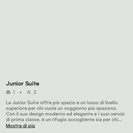
Junior Suite
1
•
2
La Junior Suite offre più spazio e un lusso di livello
superiore per chi vuole un soggiorno più spazioso.
Con il suo design moderno ed elegante e i suoi servizi
di prima classe, è un rifugio accogliente sia per chi
viaggia per lavoro che per piacere.
Mostra di più