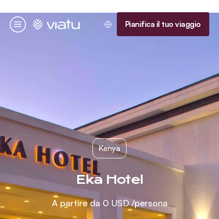
Homepage
Pianifica il tuo viaggio
Menu
Kenya
Eka Hotel
A partire da
0 USD
/persona