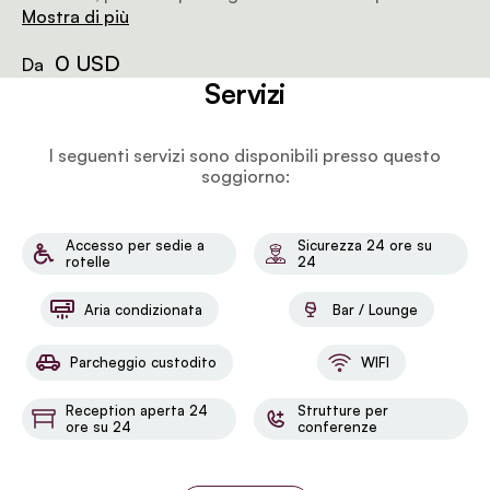
semplicemente per godersi un ampio rifugio in città.
Mostra di più
0 USD
Da
Servizi
I seguenti servizi sono disponibili presso questo
soggiorno:
Accesso per sedie a
Sicurezza 24 ore su
rotelle
24
Aria condizionata
Bar / Lounge
Parcheggio custodito
WIFI
Reception aperta 24
Strutture per
ore su 24
conferenze