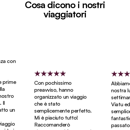
Cosa dicono i nostri
viaggiatori
 con
prime
Con pochissimo
Abbiamo p
preavviso, hanno
nostra luna
stro
organizzato un viaggio
settimane
che è stato
Viatu ed è
o un
semplicemente perfetto.
semplicem
Mi è piaciuto tutto!
fantastica
aggio
Raccomanderò
passato de