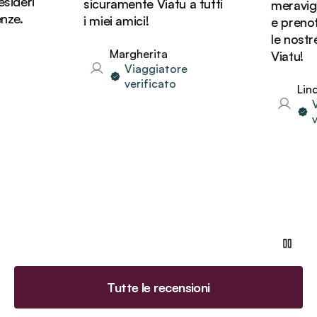
deri
sicuramente Viatu a tutti
meraviglios
e.
i miei amici!
e prenote
le nostre 
Margherita
Viatu!
Viaggiatore
verificato
Linda
Via
ver
Tutte le recensioni