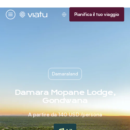
Homepage
Pianifica il tuo viaggio
Menu
Damaraland
Damara Mopane Lodge,
Gondwana
A partire da
140 USD
/persona