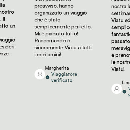
preavviso, hanno
nostra lun
stro
organizzato un viaggio
settimane
che è stato
Viatu ed è
to un
semplicemente perfetto.
semplice
Mi è piaciuto tutto!
fantastic
aggio
Raccomanderò
passato de
deri
sicuramente Viatu a tutti
meraviglio
e.
i miei amici!
e prenote
le nostre
Margherita
Viatu!
Viaggiatore
verificato
Linda
Via
ver