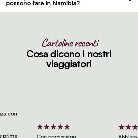
possono fare in Namibia?
Cartoline recenti
Cosa dicono i nostri
viaggiatori
a con
prime
Con pochissimo
Abbiamo p