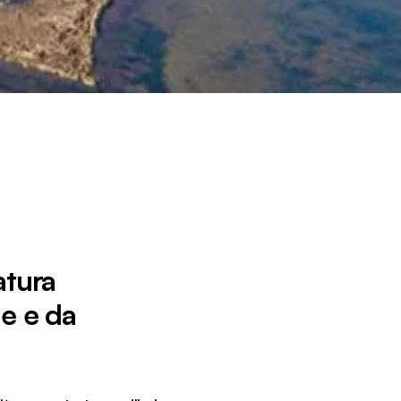
atura
e e da