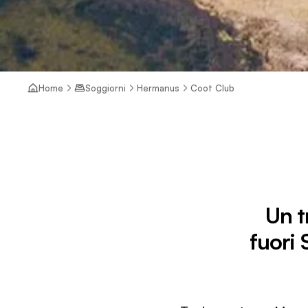
Home
Soggiorni
Hermanus
Coot Club
Un t
fuori