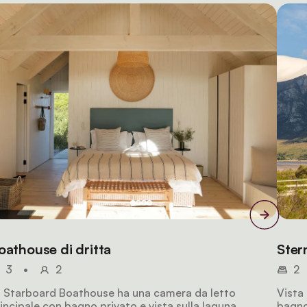
oathouse di dritta
Ster
3
•
2
2
 Starboard Boathouse ha una camera da letto
Vista 
incipale con bagno privato e vista sulla laguna,
bagno