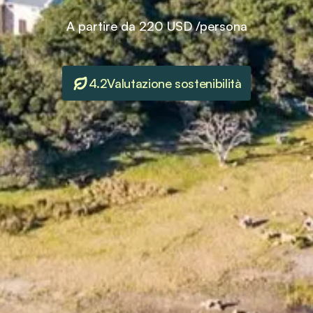
A partire da
220 USD
/persona
4.2
Valutazione sostenibilità