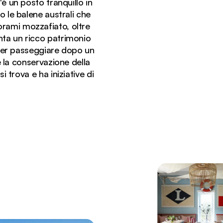
è un posto tranquillo in
 le balene australi che
norami mozzafiato, oltre
anta un ricco patrimonio
 per passeggiare dopo un
e la conservazione della
 trova e ha iniziative di
l suo molo di legno e la costa incontaminata.