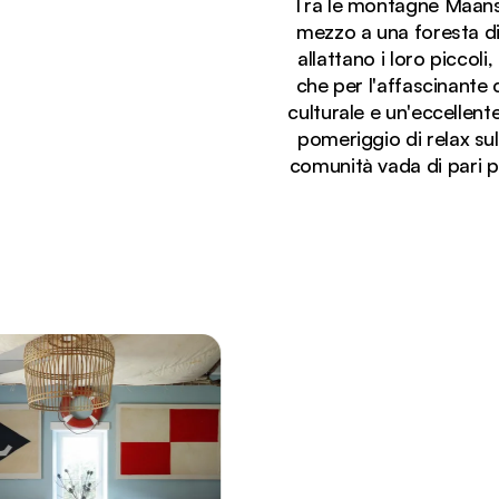
Tra le montagne Maansch
mezzo a una foresta di
allattano i loro piccol
che per l'affascinante 
culturale e un'eccellen
pomeriggio di relax sul
comunità vada di pari pa
Stai visualizzando:
Vista aerea del Coot Club Lodge, immerso nella for