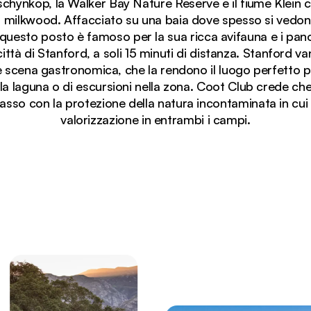
ynkop, la Walker Bay Nature Reserve e il fiume Klein c'
 milkwood. Affacciato su una baia dove spesso si vedono
i, questo posto è famoso per la sua ricca avifauna e i pa
città di Stanford, a soli 15 minuti di distanza. Stanford v
te scena gastronomica, che la rendono il luogo perfetto
la laguna o di escursioni nella zona. Coot Club crede ch
sso con la protezione della natura incontaminata in cui si
valorizzazione in entrambi i campi.
esta di milkwood, che si affaccia sulla Walker Bay con i