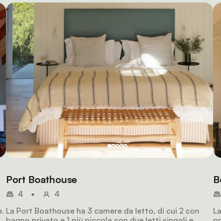
Port Boathouse
B
4
•
4
e.
La Port Boathouse ha 3 camere da letto, di cui 2 con
La
bagno privato e 1 più piccola con due letti singoli e
pr