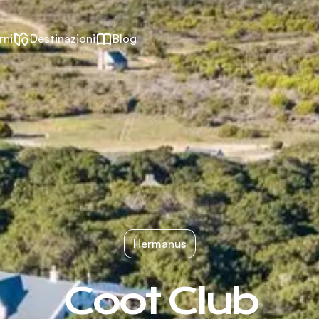
rni
Destinazioni
Blog
Hermanus
Coot Club