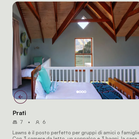
Prati
7
•
6
Lawns è il posto perfetto per gruppi di amici o famigli
Con 3 camere da letto, un soppalco e 3 bagni, la casa