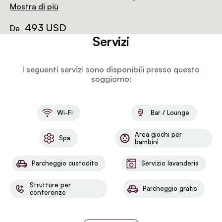
fresche di bucato e zanzariere. Il bagno privato è
Mostra di più
dotato di articoli da toeletta gratuiti e doccia.
493 USD
Da
Servizi
I seguenti servizi sono disponibili presso questo
soggiorno:
Wi-Fi
Bar / Lounge
Area giochi per
Spa
bambini
Parcheggio custodito
Servizio lavanderia
Strutture per
Parcheggio gratis
conferenze