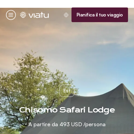
Homepage
Pianifica il tuo viaggio
Menu
Est
Chisomo Safari Lodge
A partire da
493 USD
/persona