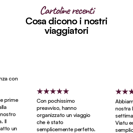
Cartoline recenti
Cosa dicono i nostri
viaggiatori
za con
 prime
Con pochissimo
Abbiamo 
a
preavviso, hanno
nostra lun
ostro
organizzato un viaggio
settiman
l
che è stato
Viatu ed 
to un
semplicemente perfetto.
semplice