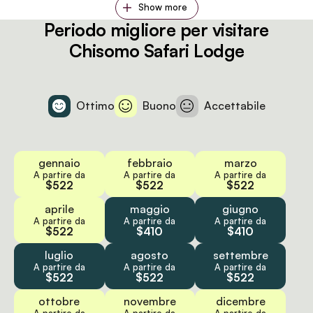
Show more
Periodo migliore per visitare
Chisomo Safari Lodge
Ottimo
Buono
Accettabile
gennaio
febbraio
marzo
A partire da
A partire da
A partire da
$522
$522
$522
aprile
maggio
giugno
A partire da
A partire da
A partire da
$522
$410
$410
luglio
agosto
settembre
A partire da
A partire da
A partire da
$522
$522
$522
ottobre
novembre
dicembre
A partire da
A partire da
A partire da