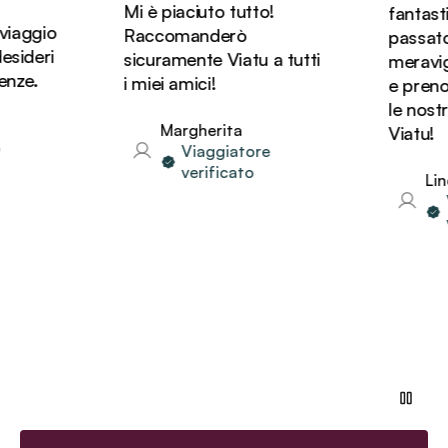
Mi è piaciuto tutto!
fantastic
iaggio
Raccomanderò
passato d
ideri
sicuramente Viatu a tutti
meravigli
ze.
i miei amici!
e prenot
le nostre
Margherita
Viatu!
Viaggiatore
verificato
Linda
Vi
ve