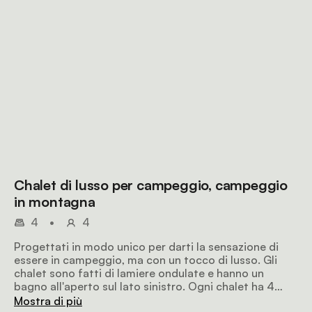
Chalet di lusso per campeggio, campeggio
in montagna
4
•
4
Progettati in modo unico per darti la sensazione di
essere in campeggio, ma con un tocco di lusso. Gli
chalet sono fatti di lamiere ondulate e hanno un
bagno all'aperto sul lato sinistro. Ogni chalet ha 4
letti a una piazza e mezza divisi in due stanze
Mostra di più