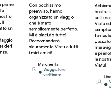
prime
Con pochissimo
Abbiamo pr
preavviso, hanno
nostra luna
stro
organizzato un viaggio
settimane 
che è stato
Viatu ed è 
o un
semplicemente perfetto.
semplicem
Mi è piaciuto tutto!
fantastica
ggio
Raccomanderò
passato dei
deri
sicuramente Viatu a tutti
meraviglios
e.
i miei amici!
e prenoter
le nostre 
Margherita
Viatu!
Viaggiatore
verificato
Linda
Via
veri