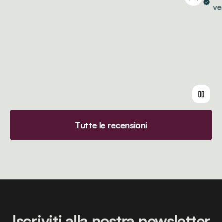
verif
Tutte le recensioni
Iscriviti alla nostra newsletter