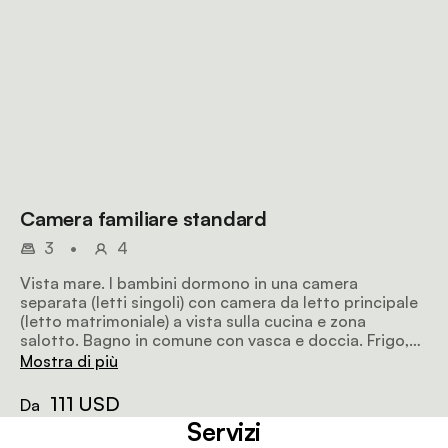
Camera familiare standard
3
•
4
Vista mare. I bambini dormono in una camera
separata (letti singoli) con camera da letto principale
(letto matrimoniale) a vista sulla cucina e zona
salotto. Bagno in comune con vasca e doccia. Frigo,
scrivania, riscaldamento, bollitore per tè e caffè,
Mostra di più
asciugacapelli, TV a schermo piatto con DSTV hotel,
cassaforte, Wi-Fi.
111 USD
Da
Servizi