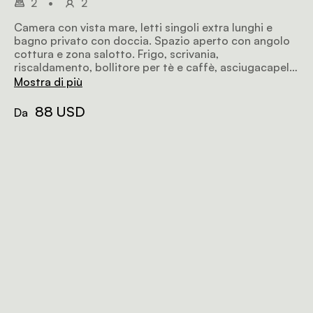
2
•
2
Camera con vista mare, letti singoli extra lunghi e
bagno privato con doccia. Spazio aperto con angolo
cottura e zona salotto. Frigo, scrivania,
riscaldamento, bollitore per tè e caffè, asciugacapelli,
TV a schermo piatto con pacchetto DSTV hotel,
Mostra di più
cassaforte in camera, Wi-Fi.
88 USD
Da