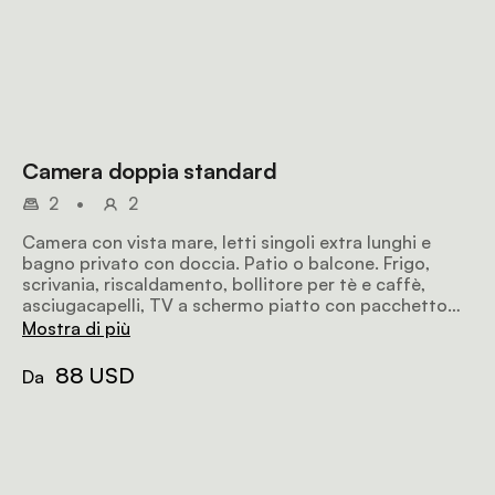
Camera doppia standard
2
•
2
Camera con vista mare, letti singoli extra lunghi e
bagno privato con doccia. Patio o balcone. Frigo,
scrivania, riscaldamento, bollitore per tè e caffè,
asciugacapelli, TV a schermo piatto con pacchetto
DSTV hotel, cassaforte in camera, Wi-Fi.
Mostra di più
88 USD
Da