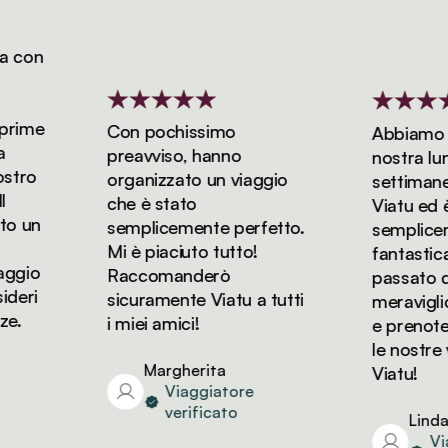
con
ime
Con pochissimo
Abbiamo pre
preavviso, hanno
nostra luna d
ro
organizzato un viaggio
settimane e
che è stato
Viatu ed è s
 un
semplicemente perfetto.
sempliceme
Mi è piaciuto tutto!
fantastica!
gio
Raccomanderò
passato dei 
ri
sicuramente Viatu a tutti
meravigliosi
i miei amici!
e prenotere
le nostre v
Margherita
Viatu!
Viaggiatore
verificato
Linda
Viagg