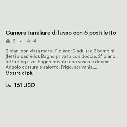
Camera familiare di lusso con 6 posti letto
3
•
4
2 piani con vista mare. 1° piano: 2 adulti e 2 bambini
(letti a castello). Bagno privato con doccia. 2° piano:
letto king size. Bagno privato con vasca e doccia.
Angolo cottura e salotto. Frigo, scrivania,
riscaldamento, bollitore per tè e caffè, asciugacapelli,
Mostra di più
TV a schermo piatto con DSTV hotel, cassaforte, Wi-
Fi.
161 USD
Da