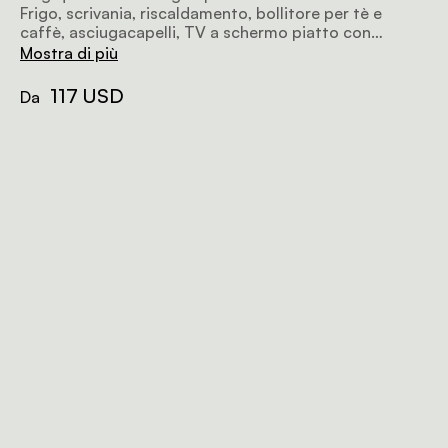
Frigo, scrivania, riscaldamento, bollitore per tè e
caffè, asciugacapelli, TV a schermo piatto con
pacchetto DSTV hotel, cassaforte in camera, Wi-Fi.
Mostra di più
117 USD
Da