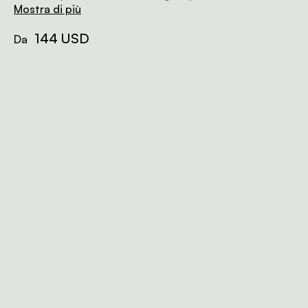
piatto con pacchetto DSTV hotel, cassaforte in
Mostra di più
camera, Wi-Fi.
144 USD
Da