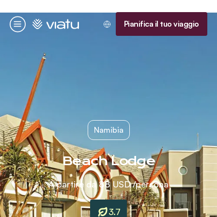
Homepage
Pianifica il tuo viaggio
Menu
Namibia
Beach Lodge
A partire da
88 USD
/persona
3.7