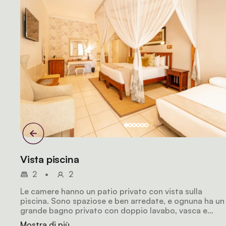
Vista piscina
2
•
2
Le camere hanno un patio privato con vista sulla
piscina. Sono spaziose e ben arredate, e ognuna ha un
grande bagno privato con doppio lavabo, vasca e
doccia, per garantire il massimo comfort ai viaggiator
Mostra di più