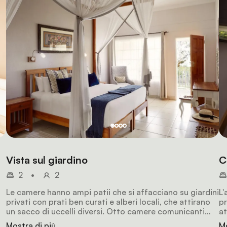
Vista sul giardino
C
2
•
2
Le camere hanno ampi patii che si affacciano su giardini
L'
privati con prati ben curati e alberi locali, che attirano
pr
un sacco di uccelli diversi. Otto camere comunicanti
at
i
sono perfette per famiglie o gruppi, offrendo una
so
Mostra di più
Mo