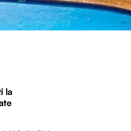
i la
ate