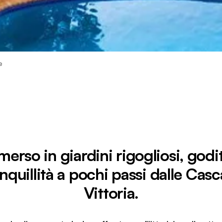
e
erso in giardini rigogliosi, godit
anquillità a pochi passi dalle Casc
Vittoria.