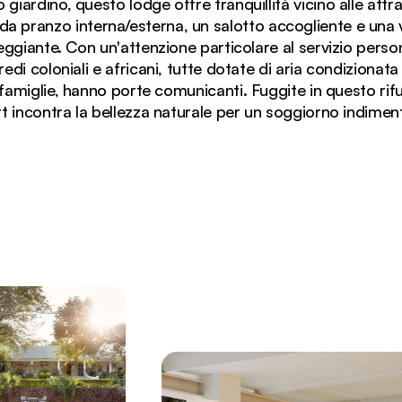
giardino, questo lodge offre tranquillità vicino alle attraz
 da pranzo interna/esterna, un salotto accogliente e una 
ggiante. Con un'attenzione particolare al servizio perso
edi coloniali e africani, tutte dotate di aria condizionat
 famiglie, hanno porte comunicanti. Fuggite in questo rifug
 incontra la bellezza naturale per un soggiorno indiment
uest Lodge con ombrelloni rosa e lettini tra giardini ben