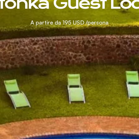
tonka Guest Lo
A partire da
195 USD
/persona