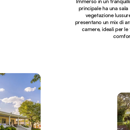
Immerso in un tranquillo 
principale ha una sala
vegetazione lussure
presentano un mix di arr
camere, ideali per le
comfort
Stai visualizzando:
Vista al tramonto della piscina curva del Batonka G