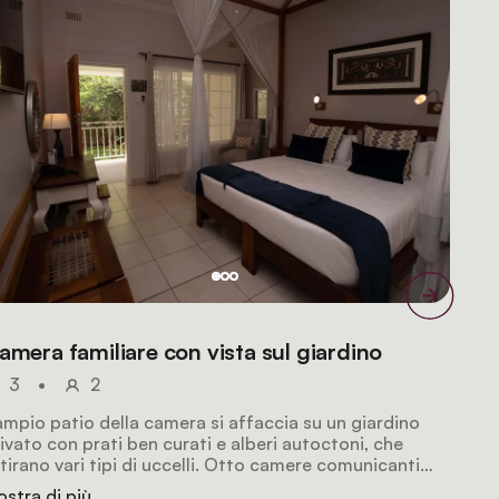
amera familiare con vista sul giardino
3
•
2
ampio patio della camera si affaccia su un giardino
ivato con prati ben curati e alberi autoctoni, che
tirano vari tipi di uccelli. Otto camere comunicanti
no perfette per famiglie o gruppi che viaggiano
stra di più