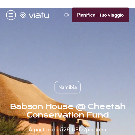
Homepage
Pianifica il tuo viaggio
Menu
Namibia
Babson House @ Cheetah
Conservation Fund
A partire da
528 USD
/persona