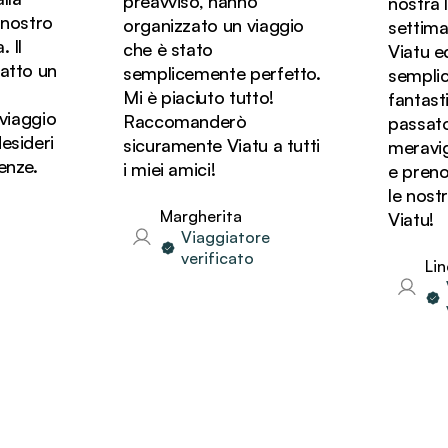
preavviso, hanno
nostra lun
ostro
organizzato un viaggio
settiman
l
che è stato
Viatu ed 
to un
semplicemente perfetto.
semplice
Mi è piaciuto tutto!
fantastic
iaggio
Raccomanderò
passato d
ideri
sicuramente Viatu a tutti
meraviglio
ze.
i miei amici!
e prenot
le nostre
Margherita
Viatu!
Viaggiatore
verificato
Linda
Vi
ve