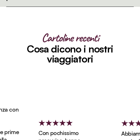
Cartoline recenti
Cosa dicono i nostri
viaggiatori
a con
 prime
Con pochissimo
Abbiamo 
a