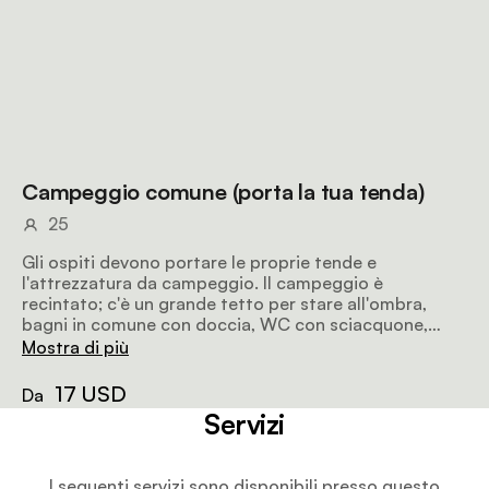
Campeggio comune (porta la tua tenda)
25
Gli ospiti devono portare le proprie tende e
l'attrezzatura da campeggio. Il campeggio è
recintato; c'è un grande tetto per stare all'ombra,
bagni in comune con doccia, WC con sciacquone,
lavandino. Area braai con griglia, acqua e presa
Mostra di più
elettrica. Lavanderia all'aperto. Piscina.
17 USD
Da
Servizi
I seguenti servizi sono disponibili presso questo