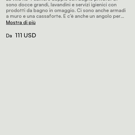
sono docce grandi, lavandini e servizi igienici con
prodotti da bagno in omaggio. Ci sono anche armadi
a muro e una cassaforte. E c'è anche un angolo per
preparare caffè e tè.
Mostra di più
111 USD
Da