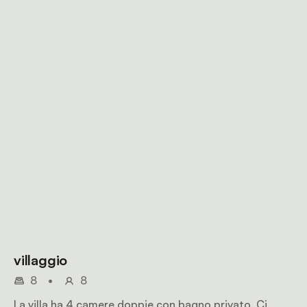
villaggio
8
•
8
La villa ha 4 camere doppie con bagno privato. Ci