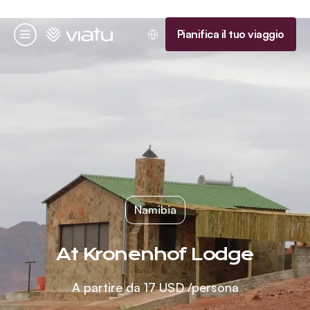
Homepage
Pianifica il tuo viaggio
Menu
Namibia
At Kronenhof Lodge
A partire da
17 USD
/persona