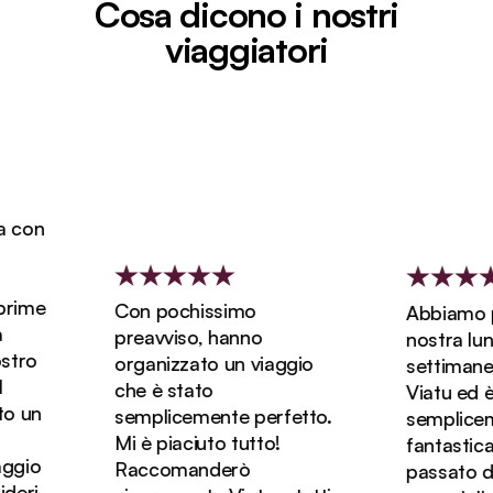
Cosa dicono i nostri
viaggiatori
on
ime
Con pochissimo
Abbiamo pre
preavviso, hanno
nostra luna d
ro
organizzato un viaggio
settimane e
che è stato
Viatu ed è st
un
semplicemente perfetto.
sempliceme
Mi è piaciuto tutto!
fantastica! 
io
Raccomanderò
passato dei 
ri