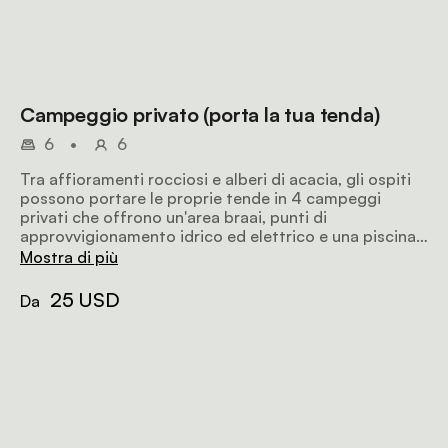
Campeggio privato (porta la tua tenda)
6
•
6
Tra affioramenti rocciosi e alberi di acacia, gli ospiti
possono portare le proprie tende in 4 campeggi
privati che offrono un'area braai, punti di
approvvigionamento idrico ed elettrico e una piscina.
Il tetto del campeggio offre ombra a sufficienza e i
Mostra di più
servizi igienici privati sono dotati di acqua calda, WC
con sciacquone e zona lavaggio.
25 USD
Da