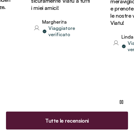
sicuramente Viatu a tutti
meravigliosi 
i miei amici!
e prenotere
le nostre va
Margherita
Viatu!
Viaggiatore
verificato
Linda
Viagg
verifi
Tutte le recensioni