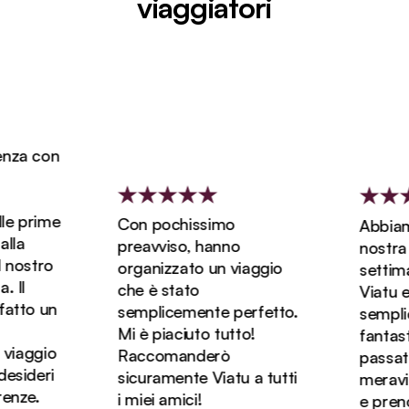
viaggiatori
za con
e prime
Con pochissimo
Abbiamo 
la
preavviso, hanno
nostra lu
nostro
organizzato un viaggio
settiman
Il
che è stato
Viatu ed 
tto un
semplicemente perfetto.
semplic
Mi è piaciuto tutto!
fantasti
viaggio
Raccomanderò
passato 
sideri
sicuramente Viatu a tutti
meravigli
nze.
i miei amici!
e prenot