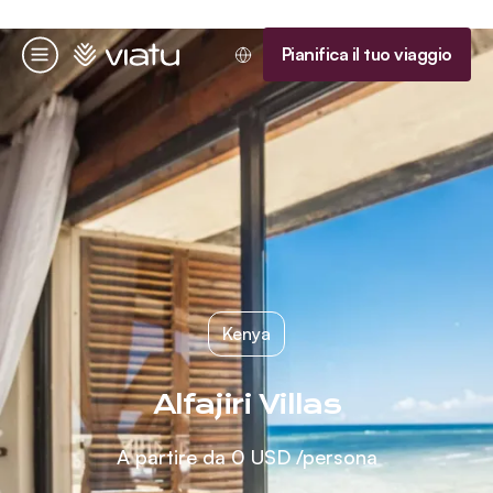
Homepage
Pianifica il tuo viaggio
Menu
Kenya
Alfajiri Villas
A partire da
0 USD
/persona