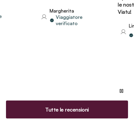
le nostr
Margherita
Viatu!
Viaggiatore
verificato
Lind
V
v
Tutte le recensioni