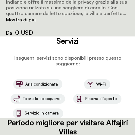
Indiano e offre il massimo della privacy grazie alla sua
posizione rialzata su una scogliera di corallo. Con
quattro camere da letto spaziose, la villa è perfetta
per coppie in luna di miele o famiglie fino a nove
Mostra di più
persone. Tra le caratteristiche uniche ci sono la
lussuosa Turret Suite, considerata una delle camere
0 USD
Da
da letto più romantiche al mondo, e una piscina a
Servizi
sfioro che si fonde perfettamente con l'oceano.
I seguenti servizi sono disponibili presso questo
soggiorno:
Aria condizionata
Wi-Fi
Tirare lo sciacquone
Piscina all'aperto
Servizio in camera
Periodo migliore per visitare Alfajiri
Villas