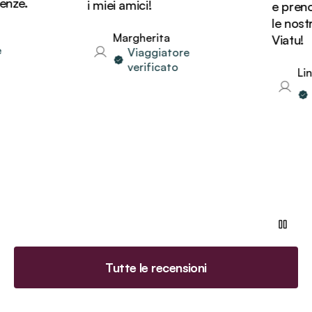
ze.
i miei amici!
e prenot
le nostr
Margherita
Viatu!
Viaggiatore
verificato
Lind
Vi
ve
Tutte le recensioni