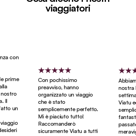
viaggiatori
za con
e prime
Con pochissimo
Abbiamo 
a
preavviso, hanno
nostra lu
ostro
organizzato un viaggio
settiman
Il
che è stato
Viatu ed 
tto un
semplicemente perfetto.
semplic
Mi è piaciuto tutto!
fantasti
iaggio
Raccomanderò
passato d
sideri
sicuramente Viatu a tutti
meravigli