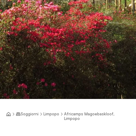
Soggiorni
Limpopo
Africamps Magoebaskloof,
Limpopo