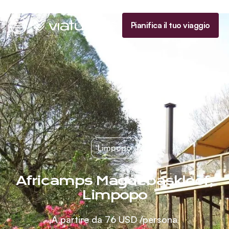
Homepage
Pianifica il tuo viaggio
Menu
Limpopo
Africamps Magoebaskloof,
Limpopo
A partire da
76 USD
/persona