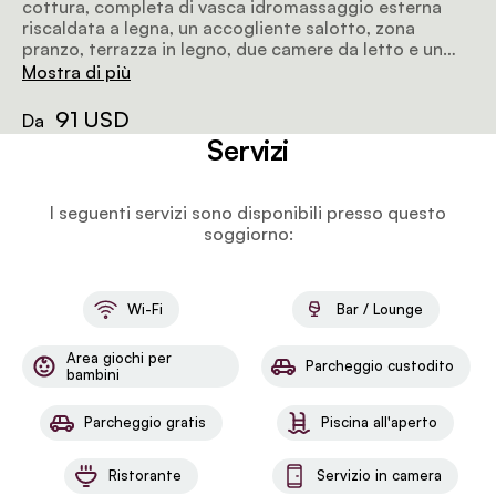
cottura, completa di vasca idromassaggio esterna
riscaldata a legna, un accogliente salotto, zona
pranzo, terrazza in legno, due camere da letto e un
bagno con doccia, WC e lavabo. Ogni camera ha un
Mostra di più
letto matrimoniale e una di esse offre anche un letto a
castello singolo aggiuntivo per un maggiore comfort.
91 USD
Da
Servizi
I seguenti servizi sono disponibili presso questo
soggiorno:
Wi-Fi
Bar / Lounge
Area giochi per
Parcheggio custodito
bambini
Parcheggio gratis
Piscina all'aperto
Ristorante
Servizio in camera