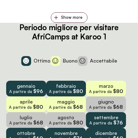
Show more
Periodo migliore per visitare
AfriCamps at Karoo 1
Ottimo
Buono
Accettabile
gennaio
febbraio
marzo
$96
$80
$80
A partire da
A partire da
A partire da
aprile
maggio
giugno
$80
$68
$68
A partire da
A partire da
A partire da
luglio
agosto
settembre
$68
$80
$76
A partire da
A partire da
A partire da
ottobre
novembre
dicembre