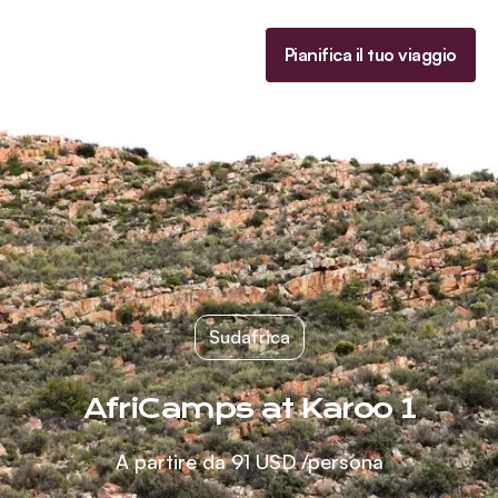
Homepage
Pianifica il tuo viaggio
Menu
Sudafrica
AfriCamps at Karoo 1
A partire da
91 USD
/persona