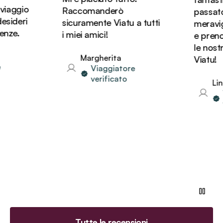
iaggio
Raccomanderò
passato d
ideri
sicuramente Viatu a tutti
meravigli
ze.
i miei amici!
e prenot
le nostre
Margherita
Viatu!
Viaggiatore
verificato
Lind
Vi
ve
Tutte le recensioni