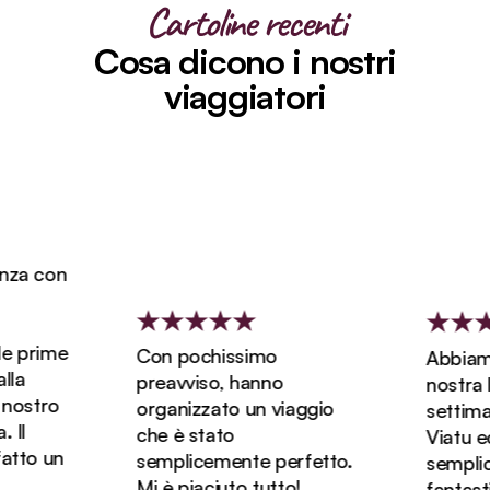
Cartoline recenti
Cosa dicono i nostri
viaggiatori
za con
 prime
Con pochissimo
Abbiamo 
a
preavviso, hanno
nostra lun
ostro
organizzato un viaggio
settiman
l
che è stato
Viatu ed 
tto un
semplicemente perfetto.
semplice
Mi è piaciuto tutto!
fantasti