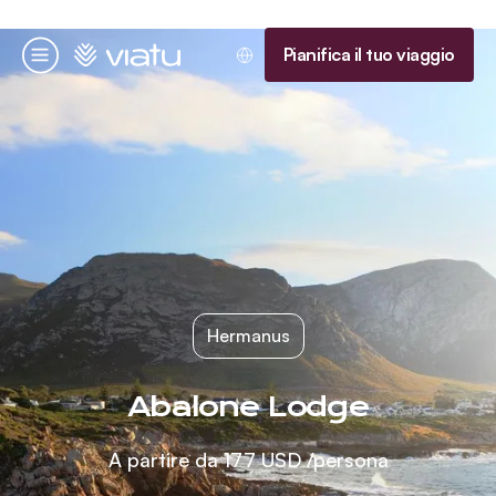
Homepage
Pianifica il tuo viaggio
Menu
Hermanus
Abalone Lodge
A partire da
177 USD
/persona