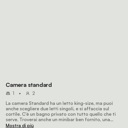
Camera standard
1
•
2
La camera Standard ha un letto king-size, ma puoi
anche scegliere due letti singoli, e si affaccia sul
cortile. C'è un bagno privato con tutto quello che ti
serve. Troverai anche un minibar ben fornito, una
macchina da caffè Nespresso e una smart TV.
Mostra di più