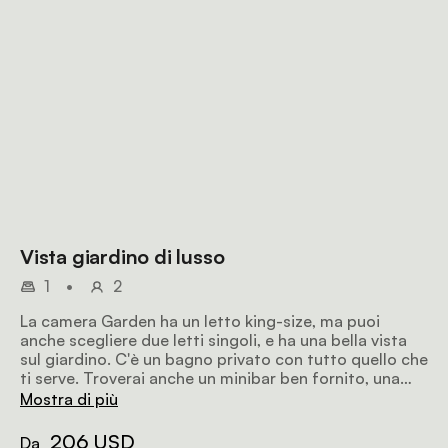
Vista giardino di lusso
1
•
2
La camera Garden ha un letto king-size, ma puoi
anche scegliere due letti singoli, e ha una bella vista
sul giardino. C'è un bagno privato con tutto quello che
ti serve. Troverai anche un minibar ben fornito, una
macchina da caffè Nespresso e una TV.
Mostra di più
206 USD
Da