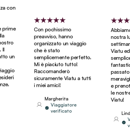
a con
prime
Con pochissimo
Abbiamo p
preavviso, hanno
nostra luna
stro
organizzato un viaggio
settimane
che è stato
Viatu ed è
to un
semplicemente perfetto.
semplice
Mi è piaciuto tutto!
fantastic
aggio
Raccomanderò
passato de
deri
sicuramente Viatu a tutti
meraviglio
e.
i miei amici!
e prenote
le nostre 
Margherita
Viatu!
Viaggiatore
verificato
Linda
Via
ver