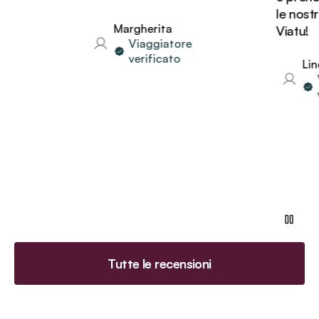
le nostre
Margherita
Viatu!
Viaggiatore
verificato
Linda
Vi
ve
Tutte le recensioni