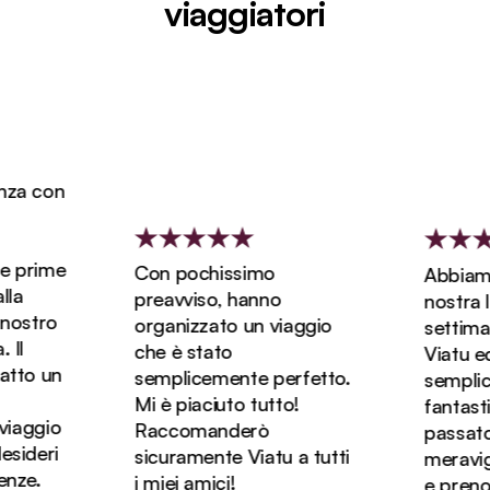
viaggiatori
a con
 prime
Con pochissimo
Abbiamo 
a
preavviso, hanno
nostra lun
ostro
organizzato un viaggio
settiman
l
che è stato
Viatu ed 
to un
semplicemente perfetto.
semplice
Mi è piaciuto tutto!
fantastic
iaggio
Raccomanderò
passato d
ideri
sicuramente Viatu a tutti
meraviglio
ze.
i miei amici!
e prenot