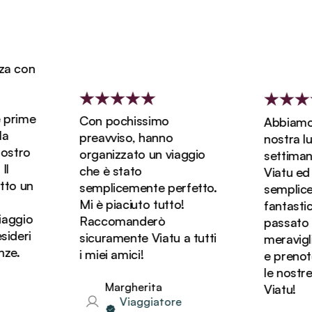
 con
prime
Con pochissimo
Abbiamo p
preavviso, hanno
nostra luna
stro
organizzato un viaggio
settimane
che è stato
Viatu ed è 
o un
semplicemente perfetto.
semplicem
Mi è piaciuto tutto!
fantastica
aggio
Raccomanderò
passato de
deri
sicuramente Viatu a tutti
meraviglios
e.
i miei amici!
e prenote
le nostre 
Margherita
Viatu!
Viaggiatore