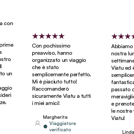
 con
rime
Con pochissimo
Abbiamo pr
preavviso, hanno
nostra luna 
tro
organizzato un viaggio
settimane 
che è stato
Viatu ed è 
 un
semplicemente perfetto.
semplicem
Mi è piaciuto tutto!
fantastica
ggio
Raccomanderò
passato dei
eri
sicuramente Viatu a tutti
meravigliosi
.
i miei amici!
e prenoter
le nostre v
Margherita
Viatu!
Viaggiatore
verificato
Linda