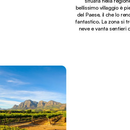
situata nella region
bellissimo villaggio è pi
del Paese, il che lo re
fantastico. La zona si t
neve e vanta sentieri c
Stai visualizzando:
Lussuosa tenuta vinicola con giardini ben curati ch
Sudafrica.