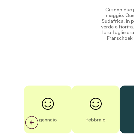
Ci sono due p
maggio. Ques
Sudafrica. In p
verde e fiorita
loro foglie ar
Franschoek è
gennaio
febbraio