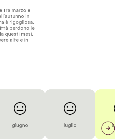
 e tra marzo e
ll'autunno in
ra è rigogliosa,
città perdono le
da questi mesi,
ere alte e in
giugno
luglio
agosto