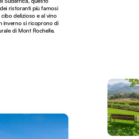
del Sudafrica, questo
 dei ristoranti più famosi
cibo delizioso e al vino
 inverno si ricoprono di
turale di Mont Rochelle.
al tramonto nella regione vinicola del Capo, in