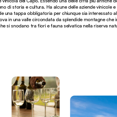
e vinicola del Capo. Essendo una delle città più antiche 
eno di storia e cultura. Ha alcune delle aziende vinicole e
nde una tappa obbligatoria per chiunque sia interessato al 
rova in una valle circondata da splendide montagne che in
he si snodano tra fiori e fauna selvatica nella riserva na
e si affacciano sulle montagne della Franschhoek Valley 