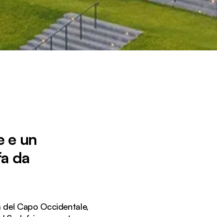
e e un
fa da
ia del Capo Occidentale,