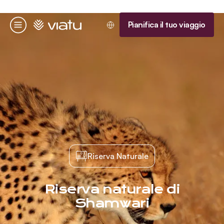
Homepage
Pianifica il tuo viaggio
Menu
Riserva Naturale
Riserva naturale di
Shamwari