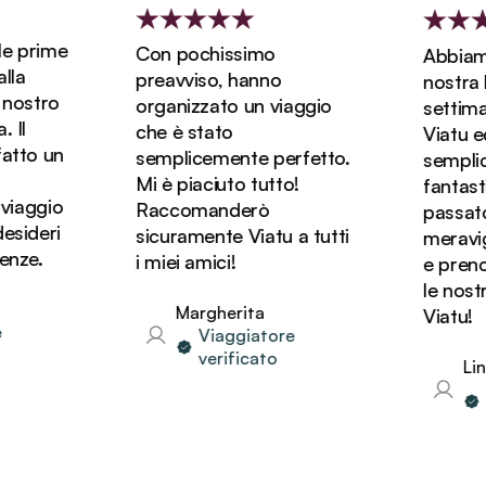
 prime
Con pochissimo
Abbiamo 
a
preavviso, hanno
nostra lun
ostro
organizzato un viaggio
settiman
l
che è stato
Viatu ed 
to un
semplicemente perfetto.
semplice
Mi è piaciuto tutto!
fantastic
iaggio
Raccomanderò
passato d
ideri
sicuramente Viatu a tutti
meravigli
ze.
i miei amici!
e prenot
le nostre
Margherita
Viatu!
Viaggiatore
verificato
Linda
Vi
ve