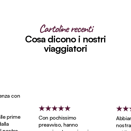
Cartoline recenti
Cosa dicono i nostri
viaggiatori
nza con
le prime
Con pochissimo
Abbiamo
lla
preavviso, hanno
nostra l
 nostro