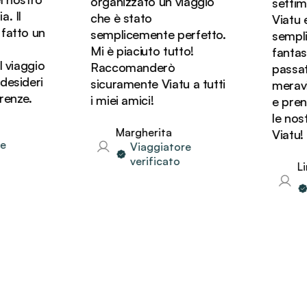
organizzato un viaggio
settima
 Il
che è stato
Viatu ed
atto un
semplicemente perfetto.
sempli
Mi è piaciuto tutto!
fantast
viaggio
Raccomanderò
passato 
esideri
sicuramente Viatu a tutti
meravigl
enze.
i miei amici!
e preno
le nost
Margherita
Viatu!
Viaggiatore
verificato
Lin
v