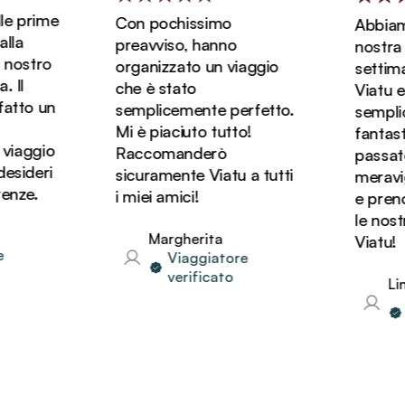
e prime
Con pochissimo
Abbiamo 
la
preavviso, hanno
nostra lu
nostro
organizzato un viaggio
settima
Il
che è stato
Viatu ed
tto un
semplicemente perfetto.
semplic
Mi è piaciuto tutto!
fantasti
viaggio
Raccomanderò
passato 
sideri
sicuramente Viatu a tutti
meravigli
nze.
i miei amici!
e prenot
le nostr
Margherita
Viatu!
Viaggiatore
verificato
Lind
V
v