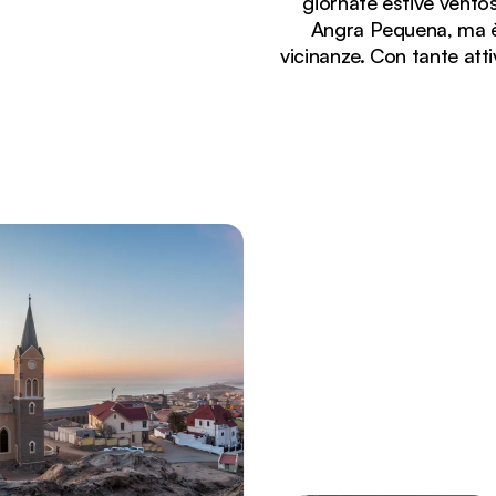
giornate estive vento
Angra Pequena, ma è 
vicinanze. Con tante atti
Stai visualizzando:
L'architettura coloniale tedesca è super colorata nel