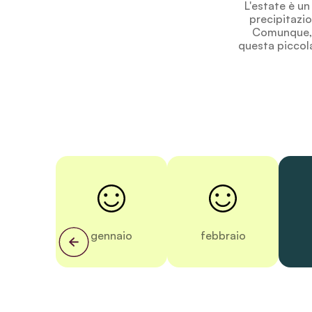
L'estate è un
precipitazio
Comunque, l
questa piccola
gennaio
febbraio