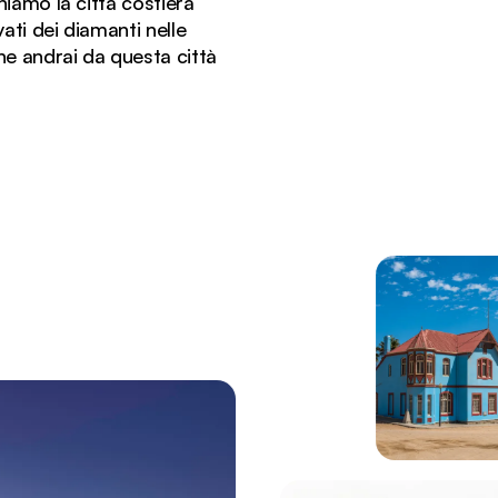
iamò la città costiera
ti dei diamanti nelle
 ne andrai da questa città
che spiccano sul deserto e sul cielo.