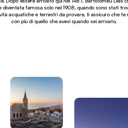
se. Dopo essere arrivato qui nel 1487, Bartolomeu Dias ch
diventata famosa solo nel 1908, quando sono stati trova
vità acquatiche e terrestri da provare, ti assicuro che te
con più di quello che avevi quando sei arrivato.
la storica Lüderitz, in Namibia, con edifici blu brillante 