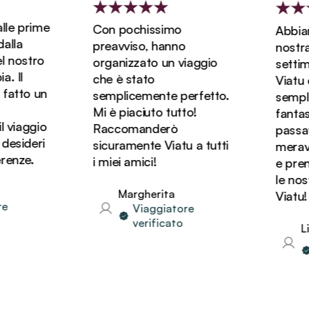
le prime
Con pochissimo
Abbiamo
la
preavviso, hanno
nostra l
 nostro
organizzato un viaggio
settima
 Il
che è stato
Viatu ed
atto un
semplicemente perfetto.
semplic
Mi è piaciuto tutto!
fantast
viaggio
Raccomanderò
passato 
esideri
sicuramente Viatu a tutti
meravigl
enze.
i miei amici!
e preno
le nost
Margherita
Viatu!
Viaggiatore
verificato
Lin
v