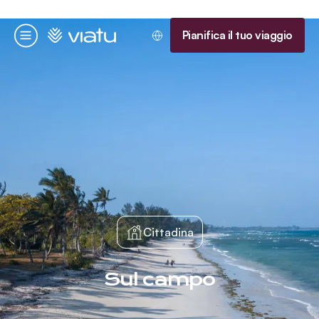
Homepage
Pianifica il tuo viaggio
Menu
Cittadina
Sul campo