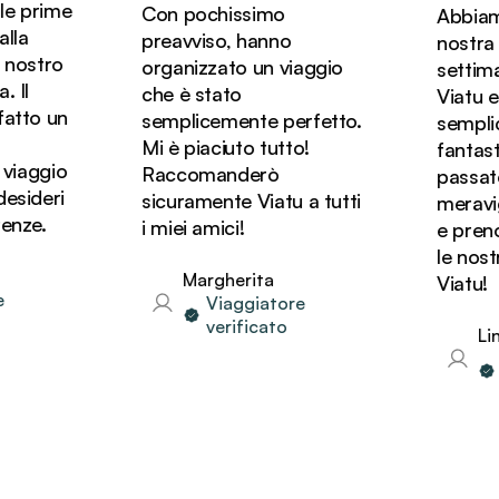
e prime
Con pochissimo
Abbiamo 
la
preavviso, hanno
nostra lu
nostro
organizzato un viaggio
settiman
Il
che è stato
Viatu ed 
tto un
semplicemente perfetto.
semplic
Mi è piaciuto tutto!
fantasti
iaggio
Raccomanderò
passato d
sideri
sicuramente Viatu a tutti
meravigli
nze.
i miei amici!
e prenot
le nostr
Margherita
Viatu!
Viaggiatore
verificato
Lind
V
ve