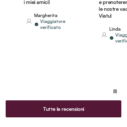
i miei amici!
e prenoteremo
le nostre vaca
Margherita
Viatu!
Viaggiatore
verificato
Linda
Viaggia
verifica
Tutte le recensioni