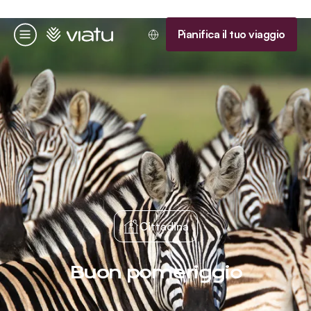
Homepage
Pianifica il tuo viaggio
Menu
Cittadina
Buon pomeriggio