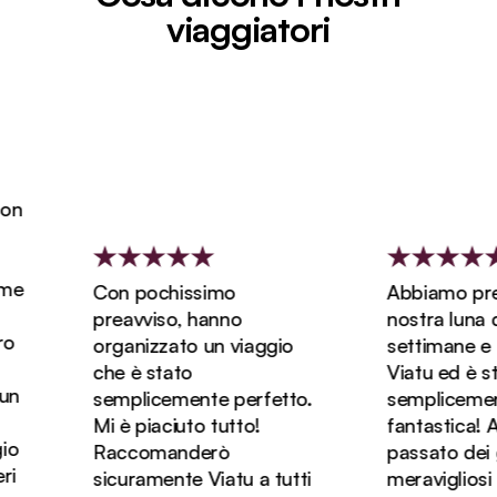
viaggiatori
n
e
Con pochissimo
Abbiamo preno
preavviso, hanno
nostra luna di 
organizzato un viaggio
settimane e m
che è stato
Viatu ed è sta
n
semplicemente perfetto.
semplicement
Mi è piaciuto tutto!
fantastica! A
Raccomanderò
passato dei gi
sicuramente Viatu a tutti
meravigliosi in