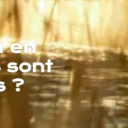
u en
s sont
s ?