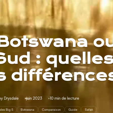
 Botswana o
Sud : quelle
s différence
ey Drysdale
juin 2023
10 min de lecture
des Big 5
Botswana
Comparaison
Guide
Safari