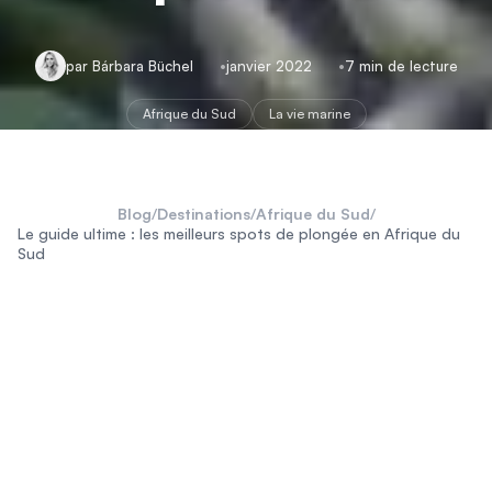
par Bárbara Büchel
janvier 2022
7 min de lecture
Afrique du Sud
La vie marine
Blog
/
Destinations
/
Afrique du Sud
/
Le guide ultime : les meilleurs spots de plongée en Afrique du
Sud
peut
Afrique du Sud