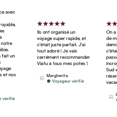
e avec
oyable,
es
Ils ont organisé un
On a r
voyage super rapide, et
de mie
notre
c'était juste parfait. J'ai
demie 
ie.
tout adoré ! Je vais
c'étai
fait un
carrément recommander
passé
Viatu à tous mes potes !
incroy
oyage
Sud e
 et nos
Margherita
réserv
Voyageur vérifié
vacanc
L
vérifié