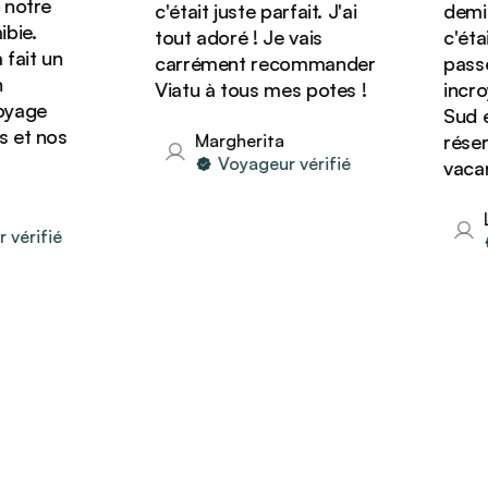
notre
c'était juste parfait. J'ai
demie 
ie.
tout adoré ! Je vais
c'était
ait un
carrément recommander
passé 
Viatu à tous mes potes !
incroy
yage
Sud et
et nos
Margherita
réserv
Voyageur vérifié
vacanc
Li
érifié