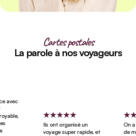
Cartes postales
La parole à nos voyageurs
e avec
yable,
s
Ils ont organisé un
On a r
voyage super rapide, et
de mie