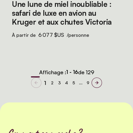
Une lune de miel inoubliable :
safari de luxe en avion au
Kruger et aux chutes Victoria
6 077 $US
À partir de
/personne
Affichage :
1 - 16
de 129
1
2
3
4
5
...
9