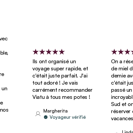
Ils ont organisé un
On a réservé no
voyage super rapide, et
de miel de 3 s
c'était juste parfait. J'ai
demie avec Viat
tout adoré ! Je vais
c'était juste gén
carrément recommander
passé un séjou
Viatu à tous mes potes !
incroyable en A
Sud et on va s
Margherita
réserver d'autr
Voyageur vérifié
vacances avec V
Linda