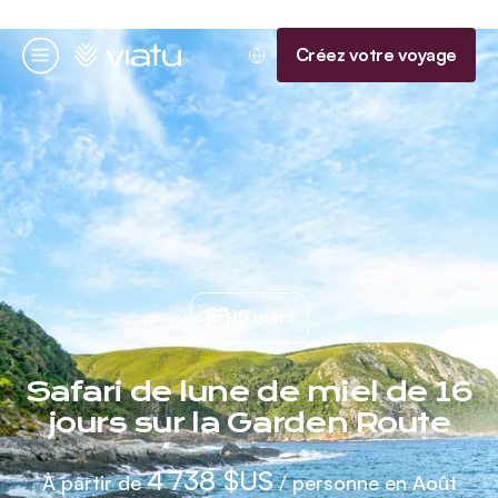
Accueil
Créez votre voyage
Menu
15 nuits
Safari de lune de miel de 16
jours sur la Garden Route
4 738 $US
À partir de
/ personne en Août