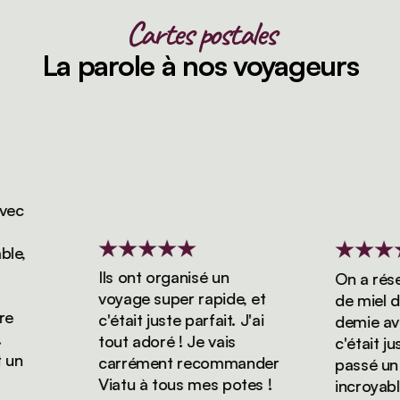
Cartes postales
La parole à nos voyageurs
c
,
Ils ont organisé un
On a réserv
voyage super rapide, et
de miel de 
c'était juste parfait. J'ai
demie avec 
tout adoré ! Je vais
c'était juste
n
carrément recommander
passé un sé
Viatu à tous mes potes !
incroyable 