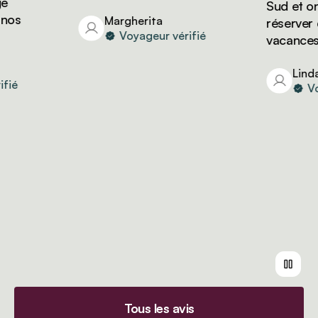
Sud et on v
s
Margherita
réserver d'
Voyageur vérifié
vacances av
Linda
é
Voya
Tous les avis