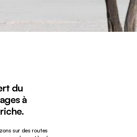
ert du
sages à
riche.
izons sur des routes