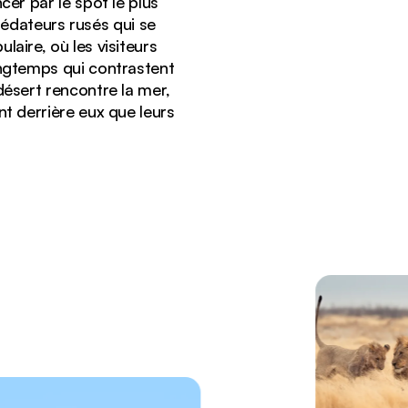
cer par le spot le plus
rédateurs rusés qui se
aire, où les visiteurs
ongtemps qui contrastent
désert rencontre la mer,
nt derrière eux que leurs
advlei, en Namibie.