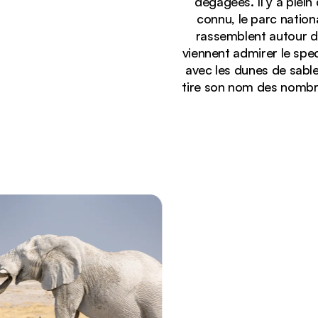
dégagées. Il y a plein
connu, le parc nation
rassemblent autour de
viennent admirer le spe
avec les dunes de sable
tire son nom des nombreu
Affichage :
Des acacias morts sur un sol argileux blanc, avec 