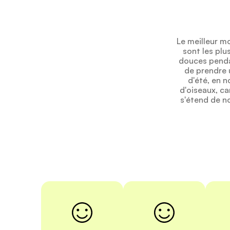
Le meilleur mo
sont les plu
douces pendan
de prendre 
d'été, en 
d'oiseaux, c
s'étend de n