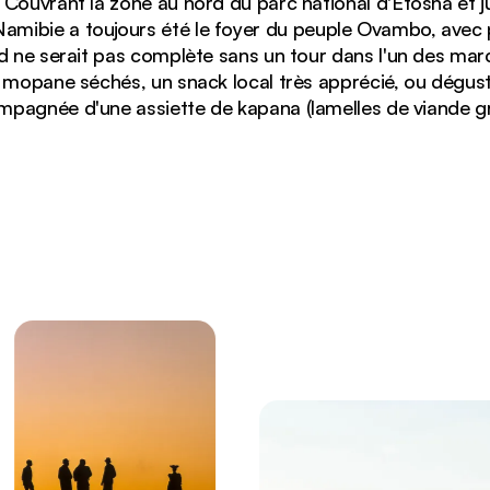
Couvrant la zone au nord du parc national d'Etosha et ju
a Namibie a toujours été le foyer du peuple Ovambo, avec 
rd ne serait pas complète sans un tour dans l'un des march
 mopane séchés, un snack local très apprécié, ou déguste
pagnée d'une assiette de kapana (lamelles de viande gri
 rivière dans le nord de la Namibie, avec des palmiers q