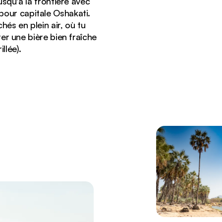
squ'à la frontière avec
pour capitale Oshakati.
és en plein air, où tu
r une bière bien fraîche
llée).
ui bordent les rives.