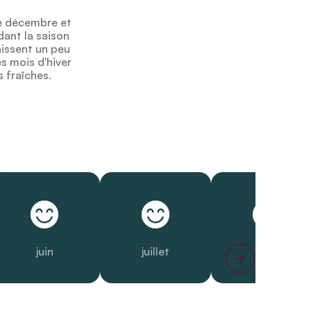
re décembre et
dant la saison
aissent un peu
es mois d'hiver
s fraîches.
juin
juillet
août