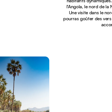
habitants dynamiques. 
l'Angola, le nord de l
Une visite dans le no
pourras goûter des vers
accom
Affichage :
Un troupeau d'éléphants traverse tranquillement une