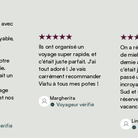
vec
le,
Ils ont organisé un
On a rése
voyage super rapide, et
de miel d
re
c'était juste parfait. J'ai
demie ave
tout adoré ! Je vais
c'était ju
 un
carrément recommander
passé un 
Viatu à tous mes potes !
incroyabl
e
Sud et on
nos
Margherita
réserver 
Voyageur vérifié
vacances 
Linda
fié
Vo