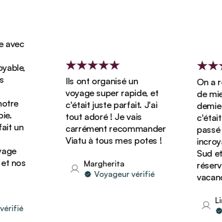
avec
able,
Ils ont organisé un
On a rés
voyage super rapide, et
de miel 
tre
c'était juste parfait. J'ai
demie av
.
tout adoré ! Je vais
c'était j
it un
carrément recommander
passé un
Viatu à tous mes potes !
incroyab
ge
Sud et 
t nos
Margherita
réserver
Voyageur vérifié
vacances
Lin
rifié
V