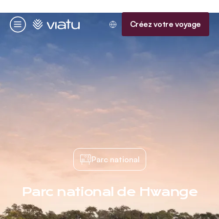
Accueil
Créez votre voyage
Menu
Parc national
Parc national de Hwange