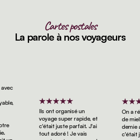
Cartes postales
La parole à nos voyageurs
vec
le,
Ils ont organisé un
On a rése
voyage super rapide, et
de miel d
re
c'était juste parfait. J'ai
demie ave
tout adoré ! Je vais
c'était ju