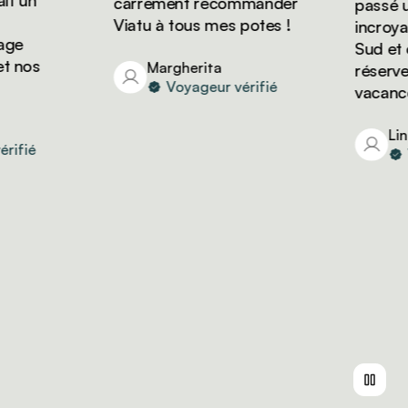
 un
carrément recommander
passé un 
Viatu à tous mes potes !
incroyabl
e
Sud et on
 nos
Margherita
réserver 
Voyageur vérifié
vacances 
Linda
fié
Vo