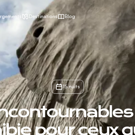
rgements
Destinations
Blog
15 nuits
incontournables 
bie pour ceux qu