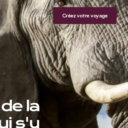
Créez votre voyage
FR
de la
i s'y