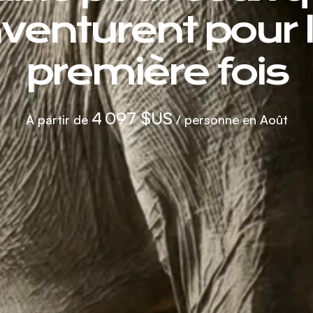
venturent pour 
première fois
4 097 $US
À partir de
/ personne en Août