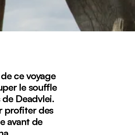
 de ce voyage
per le souffle
s de Deadvlei.
 profiter des
ge avant de
ha.