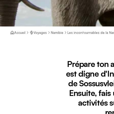
Accueil
Voyages
Namibie
Les incontournables de la Nam
Prépare ton 
est digne d'I
de Sossusvlei
Ensuite, fai
activités 
re